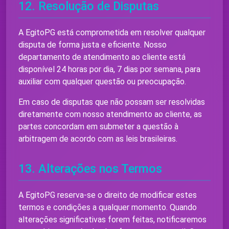
12. Resolução de Disputas
A EgitoPG está comprometida em resolver qualquer
disputa de forma justa e eficiente. Nosso
departamento de atendimento ao cliente está
disponível 24 horas por dia, 7 dias por semana, para
auxiliar com qualquer questão ou preocupação.
Em caso de disputas que não possam ser resolvidas
diretamente com nosso atendimento ao cliente, as
partes concordam em submeter a questão à
arbitragem de acordo com as leis brasileiras.
13. Alterações nos Termos
A EgitoPG reserva-se o direito de modificar estes
termos e condições a qualquer momento. Quando
alterações significativas forem feitas, notificaremos