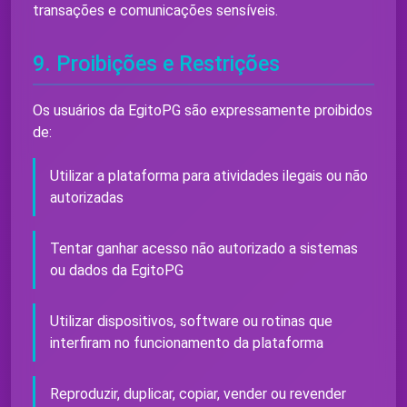
transações e comunicações sensíveis.
9. Proibições e Restrições
Os usuários da EgitoPG são expressamente proibidos
de:
Utilizar a plataforma para atividades ilegais ou não
autorizadas
Tentar ganhar acesso não autorizado a sistemas
ou dados da EgitoPG
Utilizar dispositivos, software ou rotinas que
interfiram no funcionamento da plataforma
Reproduzir, duplicar, copiar, vender ou revender