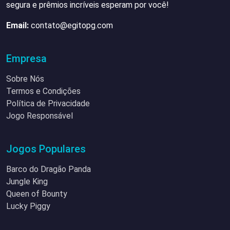
segura e prêmios incríveis esperam por você!
Email:
contato@egitopg.com
Empresa
Sobre Nós
Termos e Condições
Política de Privacidade
Jogo Responsável
Jogos Populares
Barco do Dragão Panda
Jungle King
Queen of Bounty
Lucky Piggy