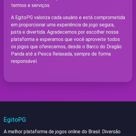
termos e serviços.
A EgitoPG valoriza cada usuário e está comprometida
em proporcionar uma experiência de jogo segura,
justa e divertida. Agradecemos por escolher nossa
plataforma e esperamos que você aproveite todos
os jogos que oferecemos, desde o Barco do Dragão
Panda até a Pesca Relaxada, sempre de forma
responsável.
EgitoPG
A melhor plataforma de jogos online do Brasil. Diversão