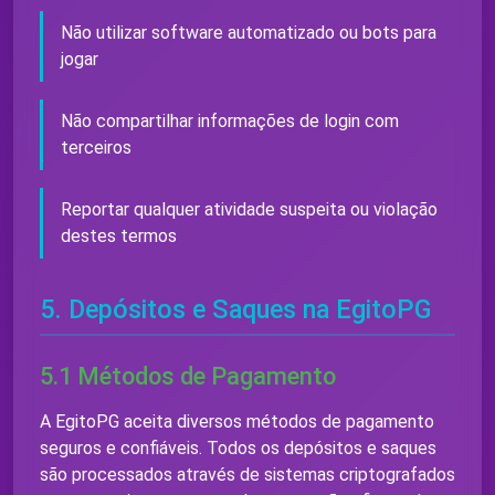
Não utilizar software automatizado ou bots para
jogar
Não compartilhar informações de login com
terceiros
Reportar qualquer atividade suspeita ou violação
destes termos
5. Depósitos e Saques na EgitoPG
5.1 Métodos de Pagamento
A EgitoPG aceita diversos métodos de pagamento
seguros e confiáveis. Todos os depósitos e saques
são processados através de sistemas criptografados